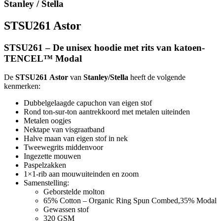
Stanley / Stella
STSU261 Astor
STSU261 – De unisex hoodie met rits van katoen-
TENCEL™ Modal
De
STSU261
Astor
van
Stanley/Stella
heeft de volgende
kenmerken:
Dubbelgelaagde capuchon van eigen stof
Rond ton-sur-ton aantrekkoord met metalen uiteinden
Metalen oogjes
Nektape van visgraatband
Halve maan van eigen stof in nek
Tweewegrits middenvoor
Ingezette mouwen
Paspelzakken
1×1-rib aan mouwuiteinden en zoom
Samenstelling:
Geborstelde molton
65% Cotton – Organic Ring Spun Combed,35% Modal
Gewassen stof
320 GSM