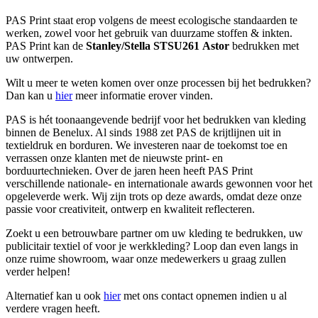
PAS Print staat erop volgens de meest ecologische standaarden te
werken, zowel voor het gebruik van duurzame stoffen & inkten.
PAS Print kan de
Stanley/Stella STSU261
Astor
bedrukken met
uw ontwerpen.
Wilt u meer te weten komen over onze processen bij het bedrukken?
Dan kan u
hier
meer informatie erover vinden.
PAS is hét toonaangevende bedrijf voor het bedrukken van kleding
binnen de Benelux. Al sinds 1988 zet PAS de krijtlijnen uit in
textieldruk en borduren. We investeren naar de toekomst toe en
verrassen onze klanten met de nieuwste print- en
borduurtechnieken. Over de jaren heen heeft PAS Print
verschillende nationale- en internationale awards gewonnen voor het
opgeleverde werk. Wij zijn trots op deze awards, omdat deze onze
passie voor creativiteit, ontwerp en kwaliteit reflecteren.
Zoekt u een betrouwbare partner om uw kleding te bedrukken, uw
publicitair textiel of voor je werkkleding? Loop dan even langs in
onze ruime showroom, waar onze medewerkers u graag zullen
verder helpen!
Alternatief kan u ook
hier
met ons contact opnemen indien u al
verdere vragen heeft.