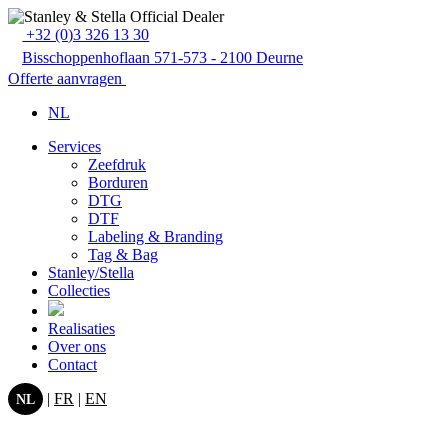
+32 (0)3 326 13 30
Bisschoppenhoflaan 571-573 - 2100 Deurne
Offerte aanvragen
NL
Services
Zeefdruk
Borduren
DTG
DTF
Labeling & Branding
Tag & Bag
Stanley/Stella
Collecties
Realisaties
Over ons
Contact
|
FR
|
EN
NL